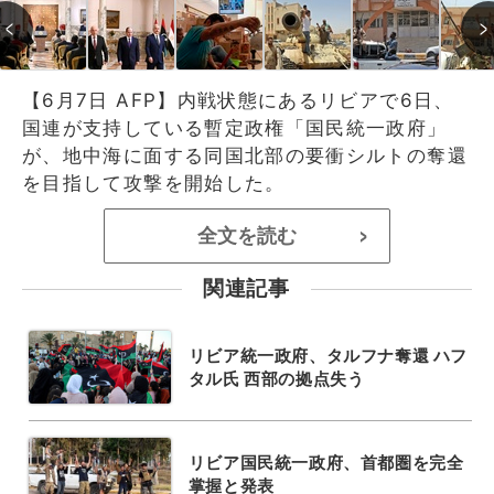
【6月7日 AFP】内戦状態にあるリビアで6日、
国連が支持している暫定政権「国民統一政府」
が、地中海に面する同国北部の要衝シルトの奪還
を目指して攻撃を開始した。
全文を読む
>
関連記事
リビア統一政府、タルフナ奪還 ハフ
タル氏 西部の拠点失う
リビア国民統一政府、首都圏を完全
掌握と発表