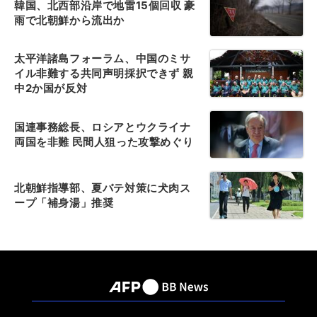
韓国、北西部沿岸で地雷15個回収 豪
雨で北朝鮮から流出か
太平洋諸島フォーラム、中国のミサ
イル非難する共同声明採択できず 親
中2か国が反対
国連事務総長、ロシアとウクライナ
両国を非難 民間人狙った攻撃めぐり
北朝鮮指導部、夏バテ対策に犬肉ス
ープ「補身湯」推奨