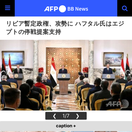
リビア暫定政権、攻勢に ハフタル氏はエジ
プトの停戦提案支持
❮
1/7
❯
caption +