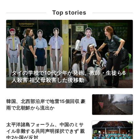
Top stories
タイの学校で10代少年が発砲、教師・生徒ら6
人殺害 祖父母殺害した後移動
韓国、北西部沿岸で地雷15個回収 豪
雨で北朝鮮から流出か
太平洋諸島フォーラム、中国のミサ
イル非難する共同声明採択できず 親
中2か国が反対