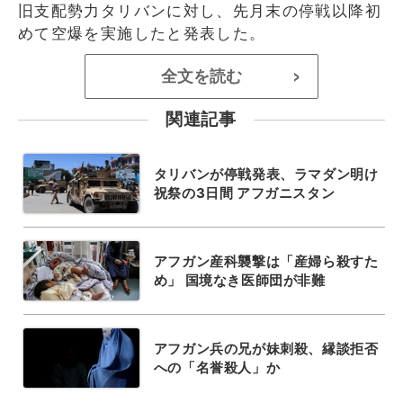
旧支配勢力タリバンに対し、先月末の停戦以降初
めて空爆を実施したと発表した。
全文を読む
>
関連記事
タリバンが停戦発表、ラマダン明け
祝祭の3日間 アフガニスタン
アフガン産科襲撃は「産婦ら殺すた
め」 国境なき医師団が非難
アフガン兵の兄が妹刺殺、縁談拒否
への「名誉殺人」か