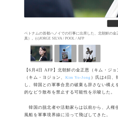
ベトナムの首都ハノイでの行事に出席した、北朝鮮の金正
真）。(c)JORGE SILVA / POOL / AFP
【6月4日 AFP】北朝鮮の金正恩（キム・ジ
（キム・ヨジョン、
）氏は4日、
Kim Yo-Jong
し、韓国との軍事合意の破棄も辞さない構え
的なビラ散布を禁止する可能性を示唆した。
韓国の脱北者や活動家らは以前から、人権侵
風船を軍事境界線に沿って飛ばしてきた。