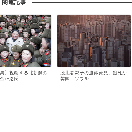
関連記事
集】視察する北朝鮮の
脱北者親子の遺体発見、餓死か
金正恩氏
韓国・ソウル