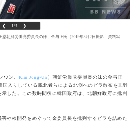
❮
1/3
❯
恩朝鮮労働党委員長の妹、金与正氏（2019年3月2日撮影、資料写
ョンウン、
）朝鮮労働党委員長の妹の金与正
Kim Jong-Un
韓国入りしている脱北者らによる北側へのビラ散布を非難
を示した。この数時間後に韓国政府は、北朝鮮政府に批判
害や核開発をめぐって金委員長を批判するビラを詰めた