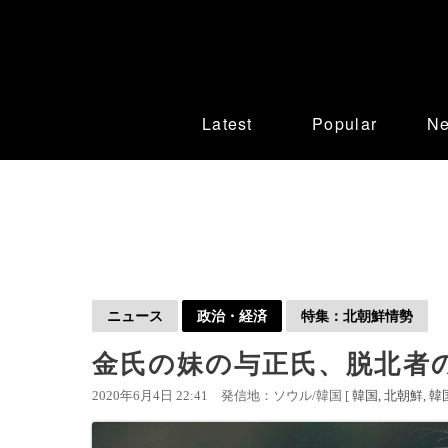
Latest
Popular
N
ニュース
政治・経済
特集：北朝鮮情勢
金氏の妹の与正氏、脱北者
2020年6月4日 22:41
発信地：ソウル/韓国 [
韓国
北朝鮮
韓