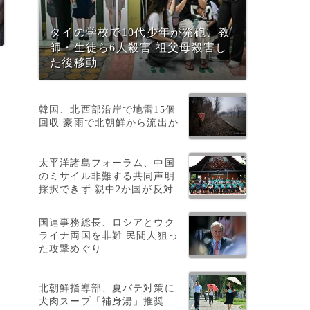
タイの学校で10代少年が発砲、教
師・生徒ら6人殺害 祖父母殺害し
た後移動
韓国、北西部沿岸で地雷15個
回収 豪雨で北朝鮮から流出か
太平洋諸島フォーラム、中国
のミサイル非難する共同声明
採択できず 親中2か国が反対
国連事務総長、ロシアとウク
ライナ両国を非難 民間人狙っ
た攻撃めぐり
北朝鮮指導部、夏バテ対策に
犬肉スープ「補身湯」推奨