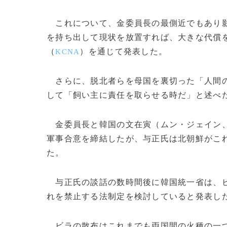
これについて、金委員長の最側近でもあり影
を持ち出して現状を放置すれば、大きな代償
（
）を通じて発表した。
KCNA
さらに、脱北者らを母国を裏切った「人間の
して「飼い主に責任を取らせる時だ」と述べ
金委員長と韓国の文在寅（ムン・ジェイン
軍事合意を締結したが、与正氏は北朝鮮がこ
た。
与正氏の談話の数時間後に韓国統一省は、ビ
れを禁止する法制定を検討していると発表し
ビラの散布はこれまでも両国間の火種の一つ