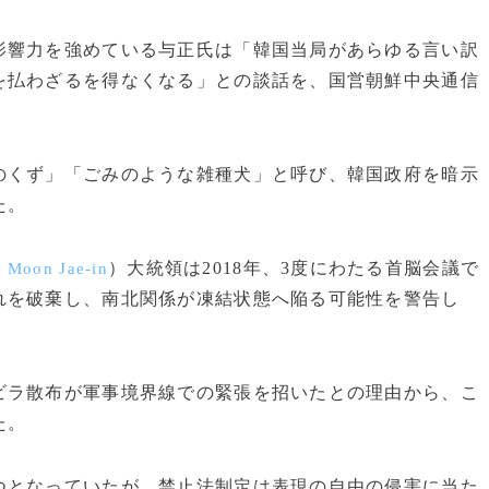
響力を強めている与正氏は「韓国当局があらゆる言い訳
を払わざるを得なくなる」との談話を、国営朝鮮中央通信
くず」「ごみのような雑種犬」と呼び、韓国政府を暗示
た。
、
）大統領は2018年、3度にわたる首脳会議で
Moon Jae-in
れを破棄し、南北関係が凍結状態へ陥る可能性を警告し
ラ散布が軍事境界線での緊張を招いたとの理由から、こ
た。
となっていたが、禁止法制定は表現の自由の侵害に当た