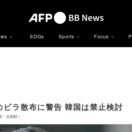
ews
SDGs
Sports
Focus
P
∨
∨
∨
のビラ散布に警告 韓国は禁止検討
国・北朝鮮
]