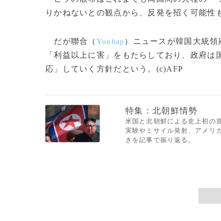
りかねないとの観点から、反発を招く可能性
だが聯合（
）ニュースが韓国大統領
Yonhap
「利益以上に害」をもたらしており、政府は
応」していく方針だという。(c)AFP
特集：北朝鮮情勢
米国と北朝鮮による史上初の首
実験やミサイル発射、アメリ
きを記事で振り返る。