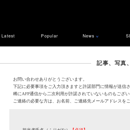
Latest
Popular
News
S
∨
記事、写真
お問い合わせありがとうございます。
下記に必要事項をご入力頂きますと許諾部門に情報が送信
稀にAFP通信から二次利用が許諾されていないものもござ
ご連絡の必要な方は、お名前、ご連絡先メールアドレスを