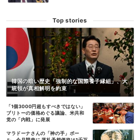
Top stories
韓国の暗い歴史「強制的な国際養子縁組」、大
統領が真相解明を約束
「1個3000円超もすべきではない」
ブリトーの価格めぐる議論、米共和
党の「内戦」に発展
マラドーナさんの「神の手」ボー
ル、今月競売に 落札予想価格は1千万