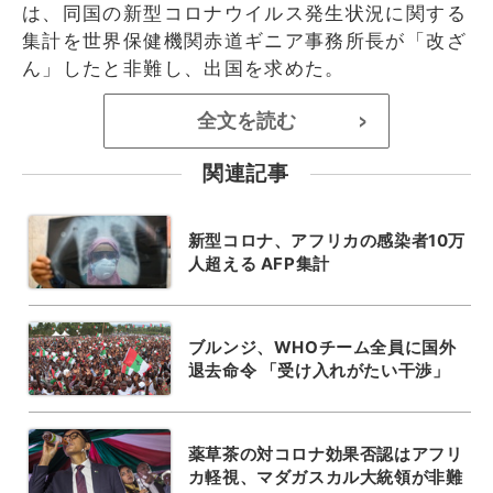
は、同国の新型コロナウイルス発生状況に関する
集計を世界保健機関赤道ギニア事務所長が「改ざ
ん」したと非難し、出国を求めた。
全文を読む
>
関連記事
新型コロナ、アフリカの感染者10万
人超える AFP集計
ブルンジ、WHOチーム全員に国外
退去命令 「受け入れがたい干渉」
薬草茶の対コロナ効果否認はアフリ
カ軽視、マダガスカル大統領が非難