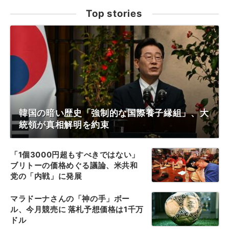
Top stories
韓国の暗い歴史「強制的な国際養子縁組」、大
統領が真相解明を約束
「1個3000円超もすべきではない」
ブリトーの価格めぐる議論、米共和
党の「内戦」に発展
マラドーナさんの「神の手」ボー
ル、今月競売に 落札予想価格は1千万
ドル