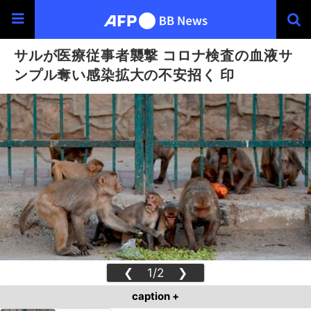
サルが医療従事者襲撃 コロナ検査の血液サ
ンプル奪い感染拡大の不安招く 印
❮
1/2
❯
caption +