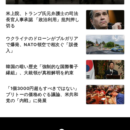
米上院、トランプ氏元弁護士の司法
長官人事承認 「政治利用」批判押し
切る
ウクライナのドローンがブルガリア
で爆発、NATO領空で相次ぐ「誤侵
入」
韓国の暗い歴史「強制的な国際養子
縁組」、大統領が真相解明を約束
「1個3000円超もすべきではない」
ブリトーの価格めぐる議論、米共和
党の「内戦」に発展