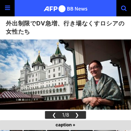
外出制限でDV急増、行き場なくすロシアの
女性たち
❮
1/8
❯
caption +