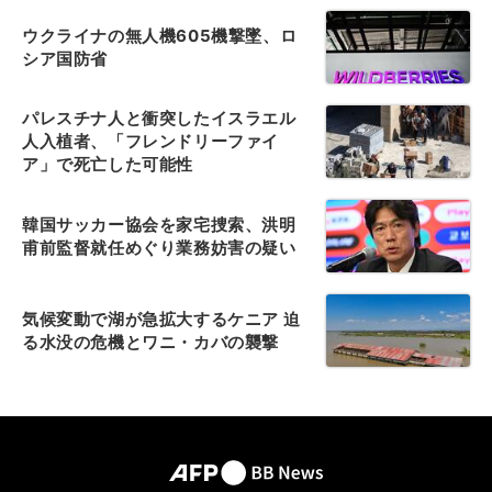
ウクライナの無人機605機撃墜、ロ
シア国防省
パレスチナ人と衝突したイスラエル
人入植者、「フレンドリーファイ
ア」で死亡した可能性
韓国サッカー協会を家宅捜索、洪明
甫前監督就任めぐり業務妨害の疑い
気候変動で湖が急拡大するケニア 迫
る水没の危機とワニ・カバの襲撃