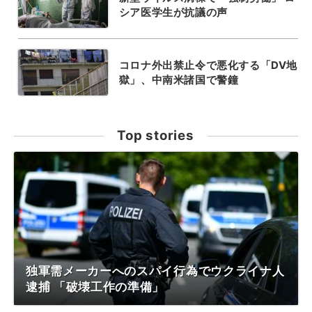
シア医学生が抗議の声
コロナ外出禁止令で悪化する「DV地
獄」、中南米諸国で警鐘
Top stories
独軍需メーカーへのスパイ行為でウクライナ人
逮捕 「破壊工作の準備」