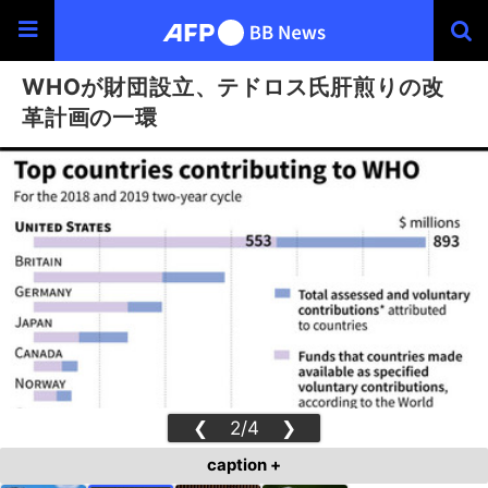
WHOが財団設立、テドロス氏肝煎りの改
革計画の一環
❮
2/4
❯
caption +