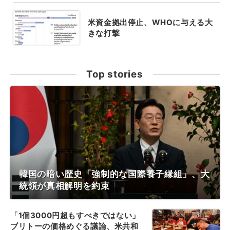
米資金拠出停止、WHOに与える大
きな打撃
Top stories
韓国の暗い歴史「強制的な国際養子縁組」、大
統領が真相解明を約束
「1個3000円超もすべきではない」
ブリトーの価格めぐる議論、米共和