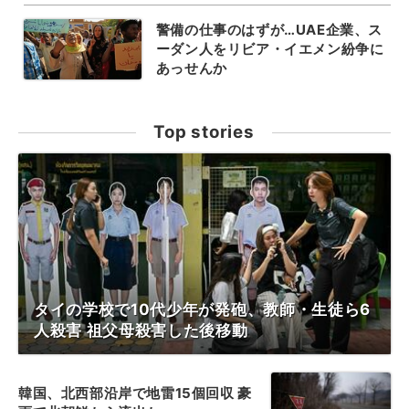
警備の仕事のはずが…UAE企業、ス
ーダン人をリビア・イエメン紛争に
あっせんか
Top stories
タイの学校で10代少年が発砲、教師・生徒ら6
人殺害 祖父母殺害した後移動
韓国、北西部沿岸で地雷15個回収 豪