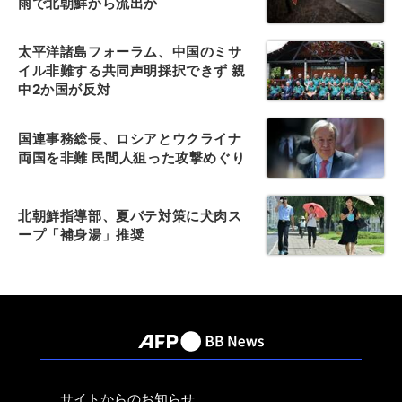
雨で北朝鮮から流出か
太平洋諸島フォーラム、中国のミサ
イル非難する共同声明採択できず 親
中2か国が反対
国連事務総長、ロシアとウクライナ
両国を非難 民間人狙った攻撃めぐり
北朝鮮指導部、夏バテ対策に犬肉ス
ープ「補身湯」推奨
サイトからのお知らせ