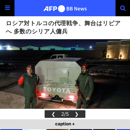
ロシア対トルコの代理戦争、舞台はリビア
へ 多数のシリア人傭兵
❮
2/5
❯
caption +