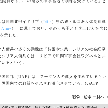
の戦闘員がトルコの複数の軍事基地で訓練を受けている」と
兵は同国北部イドリブ（
）県の親トルコ派反体制組織
Idlib
）」に属しており、そのうち子ども兵士17人を含む
l Army
方を示した。
人傭兵の多くの動機は「貧困や失業、シリアの社会経済
たシリア人傭兵らは、リビアで民間軍事会社ワグネルと共
ているという。
国連邦（UAE）は、スーダン人の傭兵を集めているとい
両国内での戦闘をそれぞれ激化させている。(c)AFP
戦争・紛争 一覧へ
メディア・報道関係・法人の方向け 写真・動画 購入のお問合せ
>