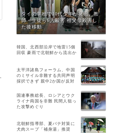
タイの学校で10代少年が発砲、教
師・生徒ら6人殺害 祖父母殺害し
た後移動
韓国、北西部沿岸で地雷15個
回収 豪雨で北朝鮮から流出か
太平洋諸島フォーラム、中国
のミサイル非難する共同声明
す
採択できず 親中2か国が反対
国連事務総長、ロシアとウク
ライナ両国を非難 民間人狙っ
た攻撃めぐり
北朝鮮指導部、夏バテ対策に
犬肉スープ「補身湯」推奨