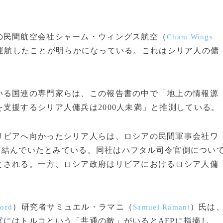
民間航空会社シャーム・ウィングス航空（
Cham Wings
を運航したことが明らかになっている。これはシリア人の傭
る国連の専門家らは、この報告書の中で「地上の情報源
支援するシリア人傭兵は2000人未満」と推測している。
ビアへ向かったシリア人らは、ロシアの民間軍事会社ワ
を結んでいたとみている。同社はハフタル司令官側につい
とされる。一方、ロシア政府はリビアにおけるロシア人傭
）研究者サミュエル・ラマニ（
）氏は
ford
Samuel Ramani
にはトルコという「共通の敵」がいるとAFPに指摘し