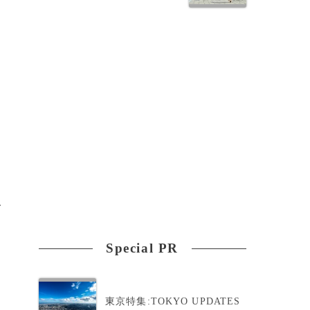
て
Special PR
、
東京特集:TOKYO UPDATES