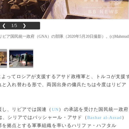
❮
1/5
❯
民統一政府（GNA）の部隊（2020年5月20日撮影）。(c)Mahmud
合意によってロシアが支援するアサド政権軍と、トルコが支援
れと入れ替わる形で、両国出身の傭兵たちは今度はリビア
援し、リビアでは国連（
）の承認を受けた国民統一政府
UN
は、シリアではバッシャール・アサド（
）
Bashar al-Assad
部を拠点とする軍事組織を率いるハリファ・ハフタル