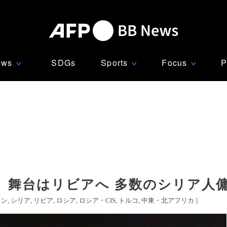
ews
SDGs
Sports
Focus
P
∨
∨
∨
、舞台はリビアへ 多数のシリア人
ノン
シリア
リビア
ロシア
ロシア・CIS
トルコ
中東・北アフリカ
]