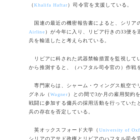
（
）司令官を支援している。
Khalifa Haftar
国連の最近の機密報告書によると、シリアの
）が今年に入り、リビア行きの33便
Airline
兵を輸送したと考えられている。
リビアに科された武器禁輸措置を監視してい
から推測すると、（ハフタル司令官の）作戦を
専門家らは、シャーム・ウィングス航空でリ
グネル（
）との間で3か月の雇用契約
Wagner
戦闘に参加する傭兵の採用活動を行っていた
兵の存在を否定している。
英オックスフォード大学（
University of Ox
シリアのアサド政権とリビアのハフタル司令官