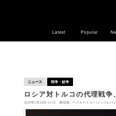
Latest
Popular
N
ニュース
戦争・紛争
ロシア対トルコの代理戦争
2020年5月24日 13:25
発信地：ベイルート/レバノン [
レバ