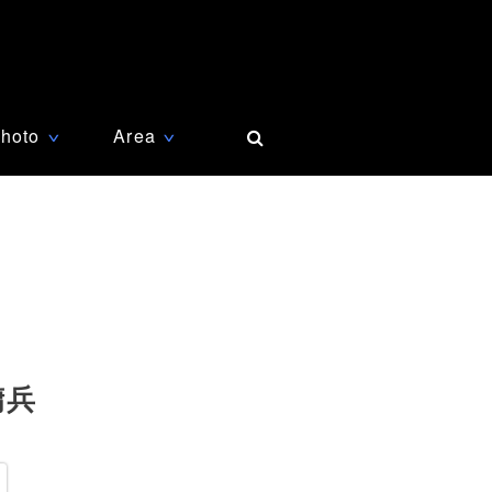
hoto
Area
∨
∨
傭兵