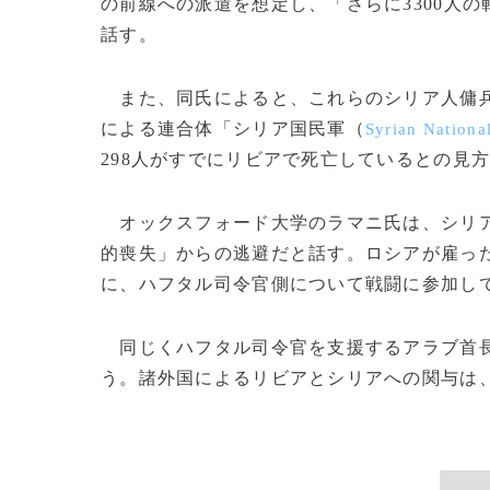
の前線への派遣を想定し、「さらに3300人
話す。
また、同氏によると、これらのシリア人傭
による連合体「シリア国民軍（
Syrian Nationa
298人がすでにリビアで死亡しているとの見
オックスフォード大学のラマニ氏は、シリア
的喪失」からの逃避だと話す。ロシアが雇っ
に、ハフタル司令官側について戦闘に参加し
同じくハフタル司令官を支援するアラブ首長
う。諸外国によるリビアとシリアへの関与は、