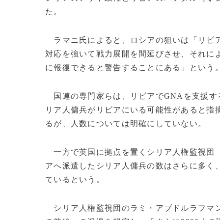
た。
ラマニ氏によると、ロシアの狙いは「リビア
対応を強いて戦力展開を間延びさせ、それに
に報復できると警告することにある」という
国連の専門家らは、リビアでGNAを支援する
リア人傭兵がリビアにいる可能性があると指
るが、人数については明確にしていない。
一方で英国に拠点を置くシリア人権監視団
アへ派遣したシリア人傭兵の数はさらに多く、約
ているという。
シリア人権監視団のラミ・アブドルラフマ