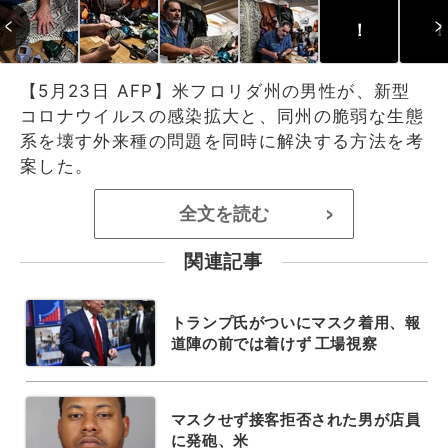
！
！
【5月23日 AFP】米フロリダ州の男性が、新型
コロナウイルスの感染拡大と、同州の脆弱な生態
系を壊す外来種の問題を同時に解決する方法を考
案した。
全文を読む
>
関連記事
トランプ氏がついにマスク着用、報
道陣の前では着けず 工場視察
マスクせず接客拒否された男が店員
に発砲、米