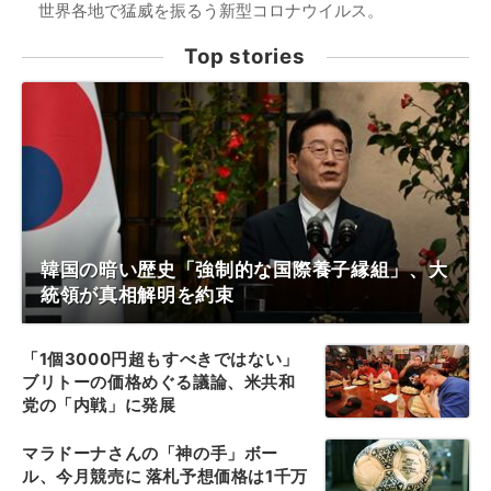
世界各地で猛威を振るう新型コロナウイルス。
Top stories
韓国の暗い歴史「強制的な国際養子縁組」、大
統領が真相解明を約束
「1個3000円超もすべきではない」
ブリトーの価格めぐる議論、米共和
党の「内戦」に発展
マラドーナさんの「神の手」ボー
ル、今月競売に 落札予想価格は1千万