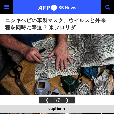
ニシキヘビの革製マスク、ウイルスと外来
種を同時に撃退？ 米フロリダ
❮
1/9
❯
caption +