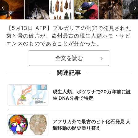
【5月13日 AFP】ブルガリアの洞窟で発見された
歯と骨の破片が、欧州最古の現生人類ホモ・サピ
エンスのものであることが分かった。
全文を読む
>
関連記事
現生人類、ボツワナで20万年前に誕
生 DNA分析で特定
アフリカ外で最古のヒト化石発見 人
類移動の歴史塗り替え