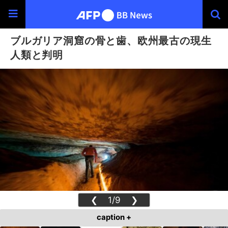
ブルガリア洞窟の骨と歯、欧州最古の現生
人類と判明
❮
1/9
❯
caption +