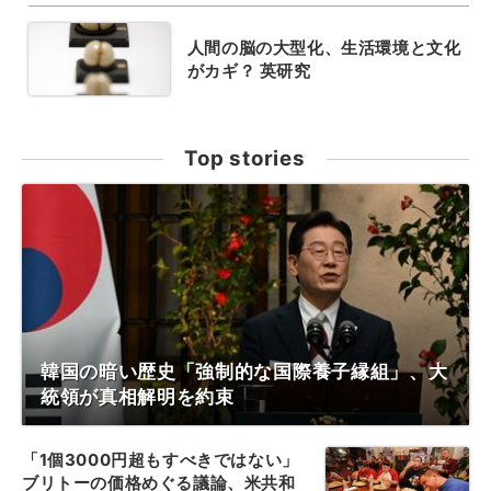
人間の脳の大型化、生活環境と文化
がカギ？ 英研究
Top stories
韓国の暗い歴史「強制的な国際養子縁組」、大
統領が真相解明を約束
「1個3000円超もすべきではない」
ブリトーの価格めぐる議論、米共和