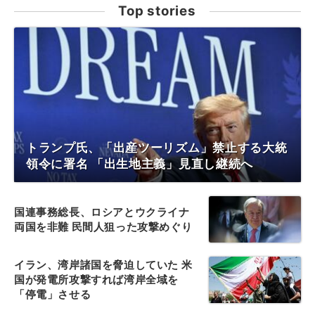
Top stories
トランプ氏、「出産ツーリズム」禁止する大統
領令に署名 「出生地主義」見直し継続へ
国連事務総長、ロシアとウクライナ
両国を非難 民間人狙った攻撃めぐり
イラン、湾岸諸国を脅迫していた 米
国が発電所攻撃すれば湾岸全域を
「停電」させる