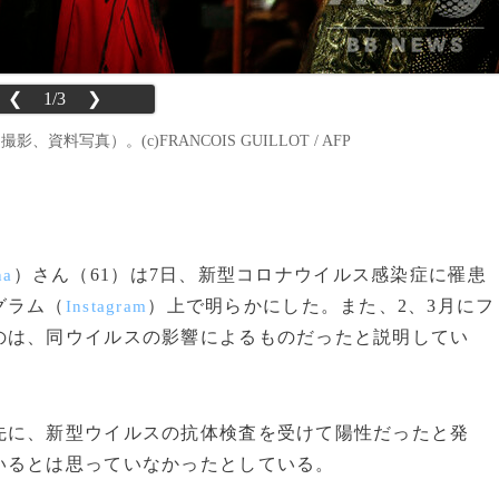
❮
1/3
❯
料写真）。(c)FRANCOIS GUILLOT / AFP
）さん（61）は7日、新型コロナウイルス感染症に罹患
na
グラム（
）上で明らかにした。また、2、3月にフ
Instagram
のは、同ウイルスの影響によるものだったと説明してい
先に、新型ウイルスの抗体検査を受けて陽性だったと発
いるとは思っていなかったとしている。