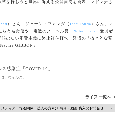
改革を行おうと世界に訴える公開書簡を発表。マドンナさ
）さん、ジェーン・フォンダ（
）さん、マ
hett
Jane Fonda
んら有名女優や、複数のノーベル賞（
）受賞者
Nobel Prize
際限のない消費主義に終止符を打ち、経済の「抜本的な変
chra GIBBONS
感染症「COVID-19」
コロナウイルス。
ライフ 一覧へ
メディア・報道関係・法人の方向け 写真・動画 購入のお問合せ
>