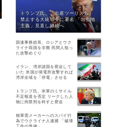
トランプ氏、「出産ツーリズム」
禁止する大統領令に署名 「出生地
主義」見直し継続へ
国連事務総長、ロシアとウク
ライナ両国を非難 民間人狙っ
た攻撃めぐり
イラン、湾岸諸国を脅迫して
いた 米国が発電所攻撃すれば
湾岸全域を「停電」させる
トランプ氏、米軍のミサイル
不足報道を否定 リークした人
物に拘禁刑を科すと脅迫
独軍需メーカーへのスパイ行
為でウクライナ人逮捕 「破壊
工作の準備」