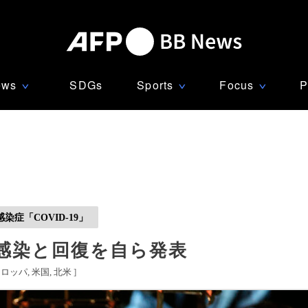
ews
SDGs
Sports
Focus
P
∨
∨
∨
症「COVID-19」
感染と回復を自ら発表
ーロッパ
米国
北米
]