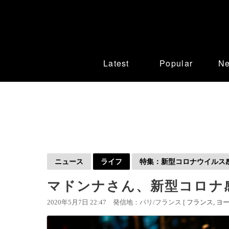
Latest
Popular
N
ニュース
ライフ
特集：新型コロナウイルス感染
マドンナさん、新型コロナ
2020年5月7日 22:47
発信地：パリ/フランス [
フランス
ヨ