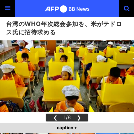
台湾のWHO年次総会参加を、米がテドロ
ス氏に招待求める
❮
1/6
❯
caption +