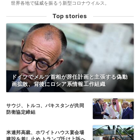
世界各地で猛威を振るう新型コロナウイルス。
Top stories
ドイツでメルツ首相が辞任計画と主張する偽動
画拡散、背後にロシア系情報工作組織
サウジ、トルコ、パキスタンが共同
防衛協定締結
米連邦高裁、ホワイトハウス宴会場
建設を差し止め トランプ氏は上訴へ