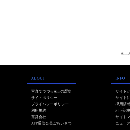
AFP
ABOUT
INFO
写真でつづるAFPの歴史
サイト
サイトポリシー
サイト
プライバシーポリシー
採用情
利用規約
訂正記
運営会社
サイト
AFP通信会長ごあいさつ
ニュー