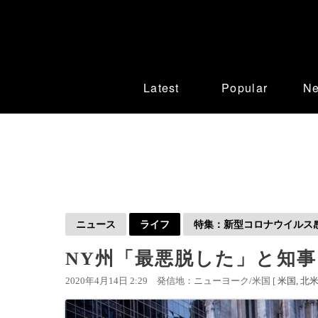
Latest
Popular
N
ニュース
ライフ
特集：新型コロナウイルス感染
NY州「最悪脱した」と知事
2020年4月14日 2:29
発信地：ニューヨーク/米国 [
米国
北