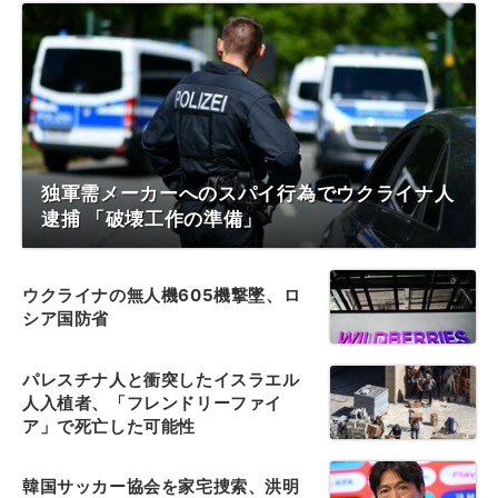
独軍需メーカーへのスパイ行為でウクライナ人
逮捕 「破壊工作の準備」
ウクライナの無人機605機撃墜、ロ
シア国防省
パレスチナ人と衝突したイスラエル
人入植者、「フレンドリーファイ
ア」で死亡した可能性
韓国サッカー協会を家宅捜索、洪明