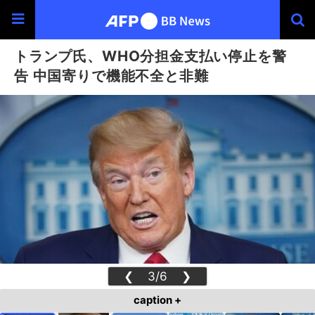
トランプ氏、WHO分担金支払い停止を警
告 中国寄りで機能不全と非難
❮
3/6
❯
caption +