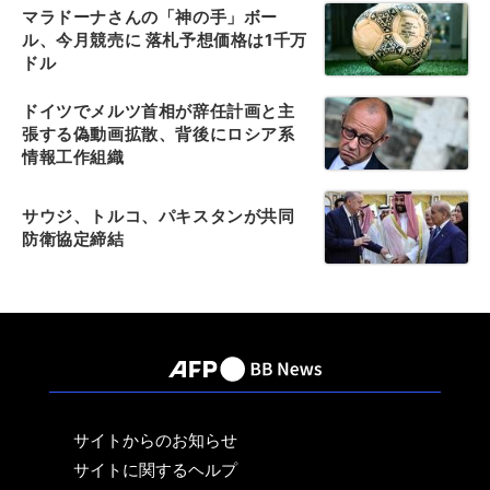
マラドーナさんの「神の手」ボー
ル、今月競売に 落札予想価格は1千万
ドル
ドイツでメルツ首相が辞任計画と主
張する偽動画拡散、背後にロシア系
情報工作組織
サウジ、トルコ、パキスタンが共同
防衛協定締結
サイトからのお知らせ
サイトに関するヘルプ