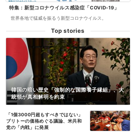
特集：新型コロナウイルス感染症「COVID-19」
世界各地で猛威を振るう新型コロナウイルス。
Top stories
韓国の暗い歴史「強制的な国際養子縁組」、大
統領が真相解明を約束
「1個3000円超もすべきではない」
ブリトーの価格めぐる議論、米共和
党の「内戦」に発展