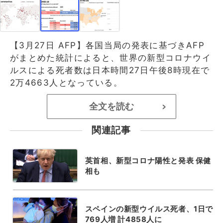
【3月27日 AFP】各国当局の発表に基づきAFP
がまとめた統計によると、世界の新型コロナウイ
ルスによる死者数は日本時間27日午後8時現在で
2万4663人となっている。
全文を読む
>
関連記事
英首相、新型コロナ陽性と発表 保健
相も
スペインの新型ウイルス死者、1日で
769人増 計4858人に