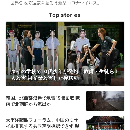
世界各地で猛威を振るう新型コロナウイルス。
Top stories
タイの学校で10代少年が発砲、教師・生徒ら6
人殺害 祖父母殺害した後移動
韓国、北西部沿岸で地雷15個回収 豪
雨で北朝鮮から流出か
太平洋諸島フォーラム、中国のミサ
イル非難する共同声明採択できず 親