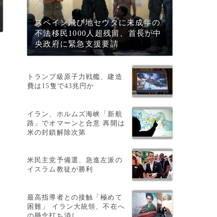
スペイン飛び地セウタに未成年の
不法移民1000人超残留、首長が中
央政府に緊急支援要請
写
トランプ級原子力戦艦、建造
費は15隻で43兆円か
イラン、ホルムズ海峡「新航
路」でオマーンと合意 再開は
米の封鎖解除次第
米民主党予備選、急進左派の
イスラム教徒が勝利
最高指導者との接触「極めて
困難」 イラン大統領、不在へ
の懸念打ち消し