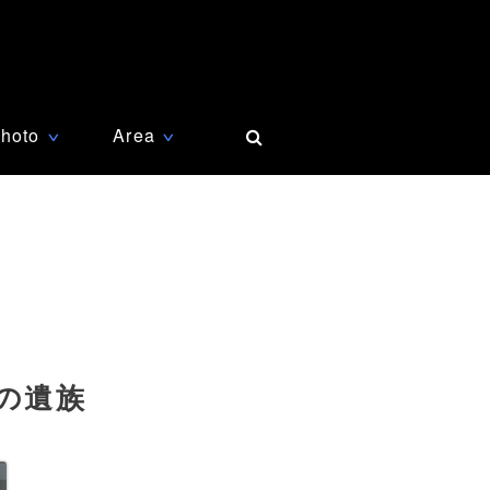
hoto
Area
∨
∨
の遺族