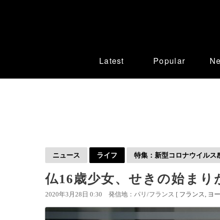
Latest
Popular
N
ニュース
ライフ
特集：新型コロナウイルス感染
仏16歳少女、せきの始まり
2020年3月28日 0:30
発信地：パリ/フランス [
フランス
ヨ