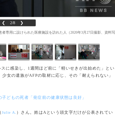
❮
2/8
❯
者専用に設けられた医療施設を訪れた人（2020年3月27日撮影、資料
イルスに感染し、1週間ほど前に「軽いせきが出始めた」とい
た。少女の遺族がAFPの取材に応じ、その「耐えられない」
の子どもの死者「発症前の健康状態は良好」
（
）さん。姓はAという頭文字だけが公表されてい
Julie A.