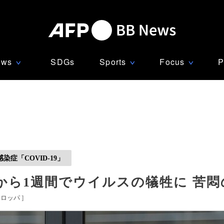
ews
SDGs
Sports
Focus
P
∨
∨
∨
症「COVID-19」
から1週間でウイルスの犠牲に 苦悶
ーロッパ
]