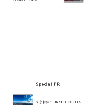
様
Special PR
東京特集:TOKYO UPDATES