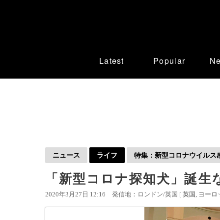
Latest
Popular
N
ニュース
ライフ
特集：新型コロナウイルス感染
「新型コロナ探知犬」誕生
2020年3月27日 12:16
発信地：ロンドン/英国 [
英国
ヨーロ