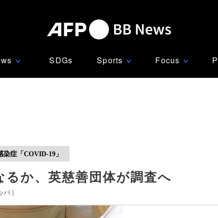
ews
SDGs
Sports
Focus
P
∨
∨
∨
症「COVID-19」
なるか、英慈善団体が調査へ
ッパ
]