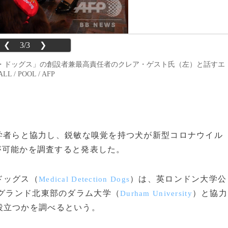
❮
3/3
❯
・ドッグス」の創設者兼最高責任者のクレア・ゲスト氏（左）と話すエ
/ POOL / AFP
、科学者らと協力し、鋭敏な嗅覚を持つ犬が新型コロナウイル
とが可能かを調査すると発表した。
ドッグス（
）は、英ロンドン大学公
Medical Detection Dogs
グランド北東部のダラム大学（
）と協力
Durham University
役立つかを調べるという。