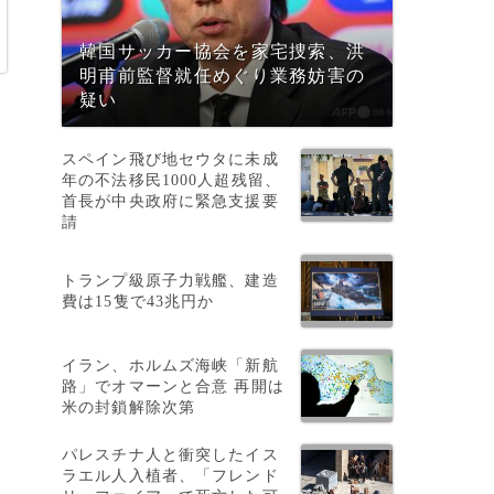
韓国サッカー協会を家宅捜索、洪
明甫前監督就任めぐり業務妨害の
疑い
スペイン飛び地セウタに未成
年の不法移民1000人超残留、
首長が中央政府に緊急支援要
請
トランプ級原子力戦艦、建造
費は15隻で43兆円か
イラン、ホルムズ海峡「新航
路」でオマーンと合意 再開は
米の封鎖解除次第
パレスチナ人と衝突したイス
ラエル人入植者、「フレンド