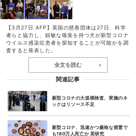
【3月27日 AFP】英国の慈善団体は27日、科学
者らと協力し、鋭敏な嗅覚を持つ犬が新型コロナ
ウイルス感染症患者を探知することが可能かを調
査すると発表した。
全文を読む
>
関連記事
新型コロナの大規模検査、実施のネ
ックはリソース不足
新型コロナ、迅速かつ厳格な措置で
も180万人死亡か 英研究