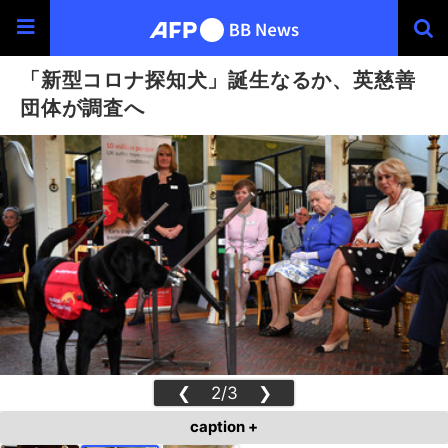
「新型コロナ探知犬」誕生なるか、英慈善
団体が調査へ
❮
2/3
❯
caption +