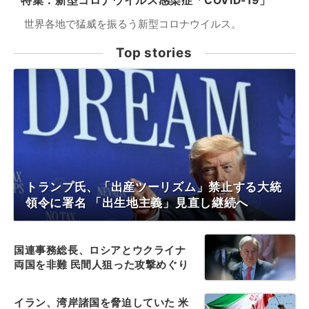
特集：新型コロナウイルス感染症「COVID-19」
世界各地で猛威を振るう新型コロナウイルス。
Top stories
トランプ氏、「出産ツーリズム」禁止する大統
領令に署名 「出生地主義」見直し継続へ
国連事務総長、ロシアとウクライナ
両国を非難 民間人狙った攻撃めぐり
イラン、湾岸諸国を脅迫していた 米