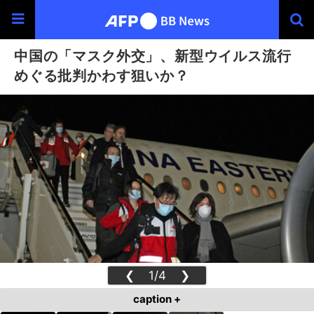
中国の「マスク外交」、新型ウイルス流行
めぐる批判かわす狙いか？
❮
1/4
❯
caption +