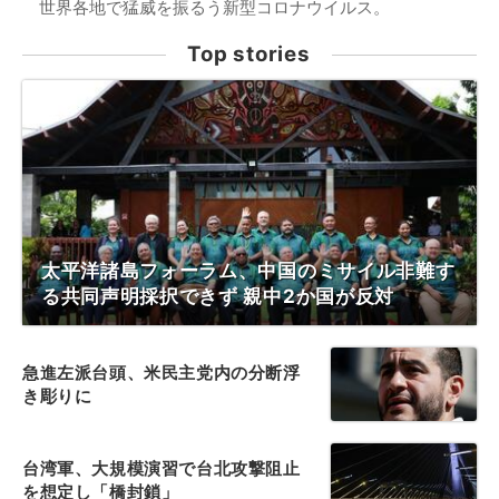
世界各地で猛威を振るう新型コロナウイルス。
Top stories
太平洋諸島フォーラム、中国のミサイル非難す
る共同声明採択できず 親中2か国が反対
急進左派台頭、米民主党内の分断浮
き彫りに
台湾軍、大規模演習で台北攻撃阻止
を想定し「橋封鎖」