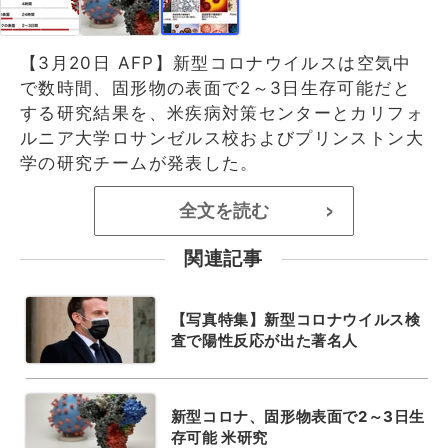
【3月20日 AFP】新型コロナウイルスは空気中
で数時間、固形物の表面で2～3日生存可能だと
する研究結果を、米疾病対策センターとカリフォ
ルニア大学ロサンゼルス校およびプリンストン大
学の研究チームが発表した。
全文を読む
>
関連記事
【写真特集】新型コロナウイルス検
査で陽性反応が出た著名人
新型コロナ、固形物表面で2～3日生
存可能 米研究