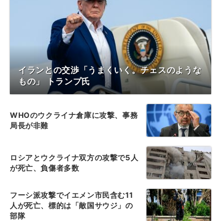
イランとの交渉「うまくいく。チェスのような
もの」 トランプ氏
WHOのウクライナ倉庫に攻撃、事務
局長が非難
ロシアとウクライナ双方の攻撃で5人
が死亡、負傷者多数
フーシ派攻撃でイエメン市民含む11
人が死亡、標的は「敵国サウジ」の
部隊