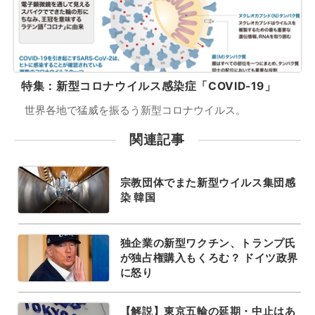
特集：新型コロナウイルス感染症「COVID-19」
世界各地で猛威を振るう新型コロナウイルス。
関連記事
宗教団体でまた新型ウイルス集団感
染 韓国
独企業の新型ワクチン、トランプ氏
が独占権購入もくろむ？ ドイツ政界
に怒り
【解説】東京五輪の延期・中止はあ