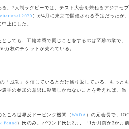
る。7人制ラグビーでは、テスト大会を兼ねるアジアセ
）が4月に東京で開催される予定だったが
vitational 2020
て中止にした。
としても、五輪本番で同じことをするのは至難の業で、
50万枚のチケットが売れている。
会の「成功」を信じているとだけ繰り返している。もっと
や選手の参加の意思に影響しかねないことを考えれば、当
ところ世界反ドーピング機関（
）の元会長で、IO
WADA
）氏のみ。パウンド氏は2月、「1か月前か2か月
k Pound