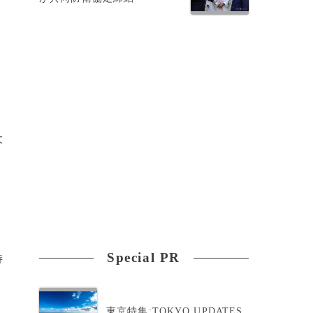
ン
大
Special PR
持
、
東京特集:TOKYO UPDATES