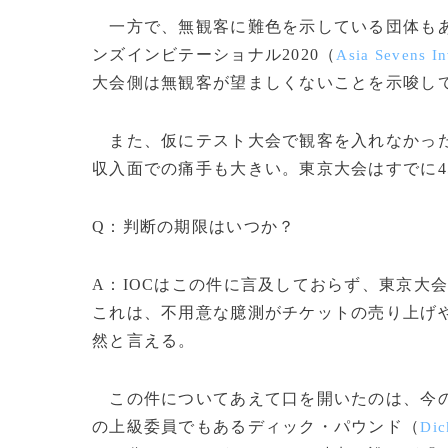
一方で、無観客に難色を示している団体もあ
ンズインビテーショナル2020（
Asia Sevens In
大会側は無観客が望ましくないことを示唆し
また、仮にテスト大会で観客を入れなかった
収入面での痛手も大きい。東京大会はすでに4
Q：判断の期限はいつか？
A：IOCはこの件に言及しておらず、東京大
これは、不用意な臆測がチケットの売り上げ
然と言える。
この件についてあえて口を開いたのは、今の
の上級委員でもあるディック・パウンド（
Dic