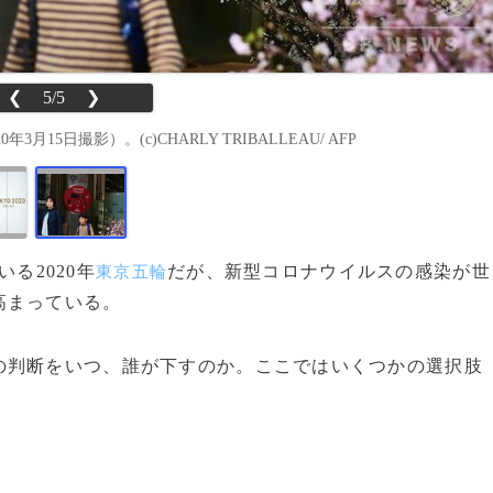
❮
5/5
❯
5日撮影）。(c)CHARLY TRIBALLEAU/ AFP
いる2020年
だが、新型コロナウイルスの感染が世
東京五輪
高まっている。
判断をいつ、誰が下すのか。ここではいくつかの選択肢