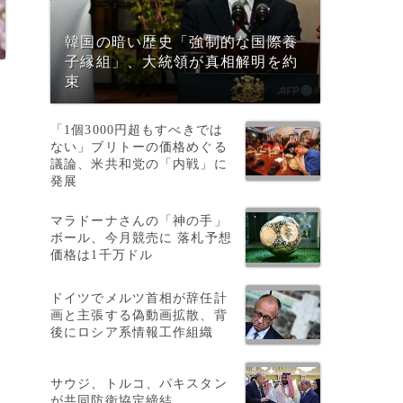
韓国の暗い歴史「強制的な国際養
子縁組」、大統領が真相解明を約
束
「1個3000円超もすべきでは
ない」ブリトーの価格めぐる
議論、米共和党の「内戦」に
発展
マラドーナさんの「神の手」
ボール、今月競売に 落札予想
価格は1千万ドル
ドイツでメルツ首相が辞任計
画と主張する偽動画拡散、背
後にロシア系情報工作組織
サウジ、トルコ、パキスタン
が共同防衛協定締結