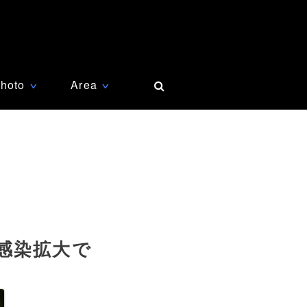
hoto
Area
∨
∨
感染拡大で