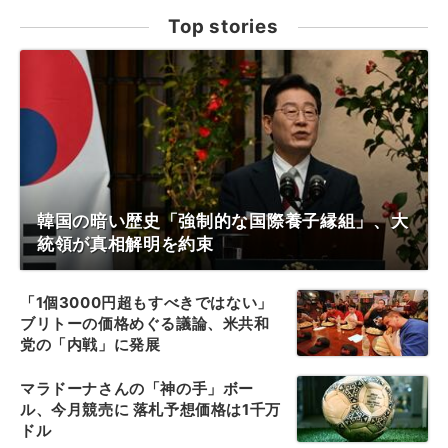
Top stories
韓国の暗い歴史「強制的な国際養子縁組」、大
統領が真相解明を約束
「1個3000円超もすべきではない」
ブリトーの価格めぐる議論、米共和
党の「内戦」に発展
マラドーナさんの「神の手」ボー
ル、今月競売に 落札予想価格は1千万
ドル