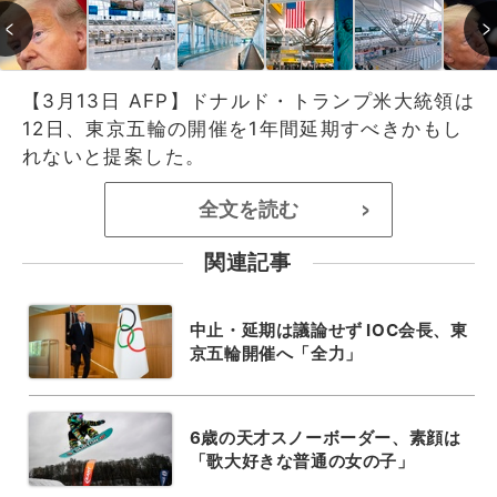
【3月13日 AFP】ドナルド・トランプ米大統領は
12日、東京五輪の開催を1年間延期すべきかもし
れないと提案した。
全文を読む
>
関連記事
中止・延期は議論せず IOC会長、東
京五輪開催へ「全力」
6歳の天才スノーボーダー、素顔は
「歌大好きな普通の女の子」