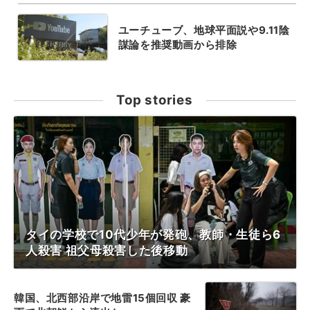
ユーチューブ、地球平面説や9.11陰
謀論を推奨動画から排除
Top stories
タイの学校で10代少年が発砲、教師・生徒ら6
人殺害 祖父母殺害した後移動
韓国、北西部沿岸で地雷15個回収 豪