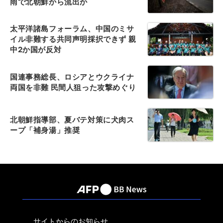
雨で北朝鮮から流出か
太平洋諸島フォーラム、中国のミサ
イル非難する共同声明採択できず 親
中2か国が反対
国連事務総長、ロシアとウクライナ
両国を非難 民間人狙った攻撃めぐり
北朝鮮指導部、夏バテ対策に犬肉ス
ープ「補身湯」推奨
サイトからのお知らせ