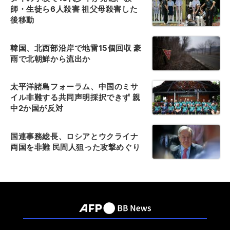
師・生徒ら6人殺害 祖父母殺害した
後移動
韓国、北西部沿岸で地雷15個回収 豪
雨で北朝鮮から流出か
太平洋諸島フォーラム、中国のミサ
イル非難する共同声明採択できず 親
中2か国が反対
国連事務総長、ロシアとウクライナ
両国を非難 民間人狙った攻撃めぐり