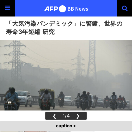
「大気汚染パンデミック」に警鐘、世界の
寿命3年短縮 研究
❮
1/4
❯
caption +