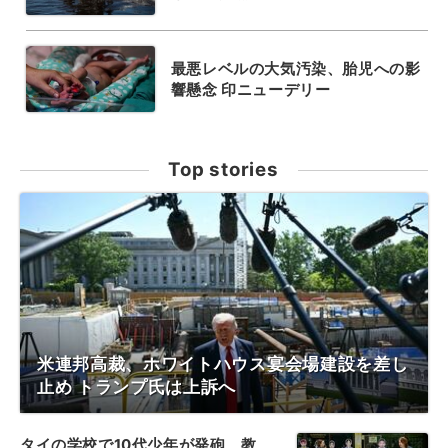
最悪レベルの大気汚染、胎児への影
響懸念 印ニューデリー
Top stories
米連邦高裁、ホワイトハウス宴会場建設を差し
止め トランプ氏は上訴へ
タイの学校で10代少年が発砲、教