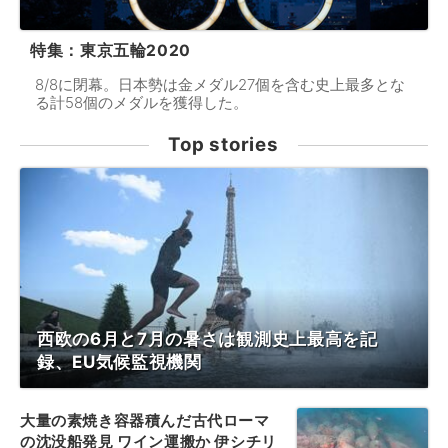
特集：東京五輪2020
8/8に閉幕。日本勢は金メダル27個を含む史上最多とな
る計58個のメダルを獲得した。
Top stories
西欧の6月と7月の暑さは観測史上最高を記
録、EU気候監視機関
大量の素焼き容器積んだ古代ローマ
の沈没船発見 ワイン運搬か 伊シチリ