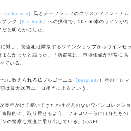
）氏とチーフシェフのクリスティアン・アル
e Jochumsen
スブック（
）への投稿で、50～60本のワインがな
Facebook
中だと明らかにした。
信に対し、窃盗犯は隣接するワインショップからワインセ
盗まなかったと語った。「窃盗犯は、市場価値が非常に高
述べている。
つに数えられる仏ブルゴーニュ（
）産の「ロマ
Burgundy
額は最大20万ユーロ相当に上るという。
が長年かけて築いてきたかけがえのないワインコレクシ
「奇跡的に」取り戻せるよう、フォロワーらに自分たちの
の警察も捜査に乗り出している。(c)AFP