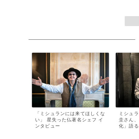
「ミシュランには来てほしくな
ミシュラ
い」 星失った仏著名シェフ イ
圭さん、
ンタビュー
化」語る