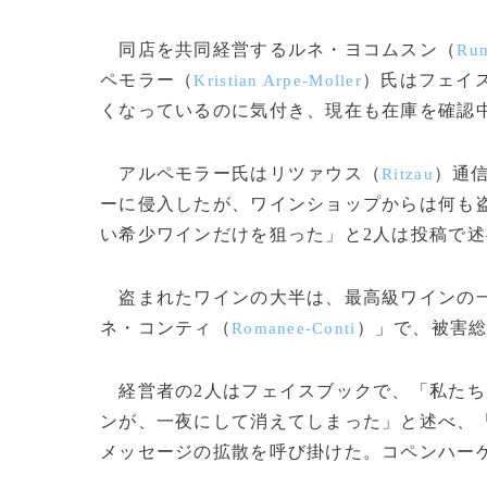
同店を共同経営するルネ・ヨコムスン（
Run
ペモラー（
）氏はフェイ
Kristian Arpe-Moller
くなっているのに気付き、現在も在庫を確認
アルペモラー氏はリツァウス（
）通
Ritzau
ーに侵入したが、ワインショップからは何も
い希少ワインだけを狙った」と2人は投稿で
盗まれたワインの大半は、最高級ワインの一
ネ・コンティ（
）」で、被害総
Romanee-Conti
経営者の2人はフェイスブックで、「私たち
ンが、一夜にして消えてしまった」と述べ、
メッセージの拡散を呼び掛けた。コペンハーゲン