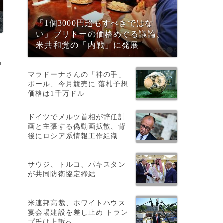
「1個3000円超もすべきではな
い」ブリトーの価格めぐる議論、
米共和党の「内戦」に発展
u
マラドーナさんの「神の手」
ボール、今月競売に 落札予想
価格は1千万ドル
ドイツでメルツ首相が辞任計
画と主張する偽動画拡散、背
後にロシア系情報工作組織
サウジ、トルコ、パキスタン
が共同防衛協定締結
米連邦高裁、ホワイトハウス
た
宴会場建設を差し止め トラン
プ氏は上訴へ