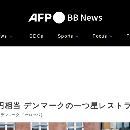
ews
SDGs
Sports
Focus
P
∨
∨
∨
万円相当 デンマークの一つ星レスト
[
デンマーク
ヨーロッパ
]