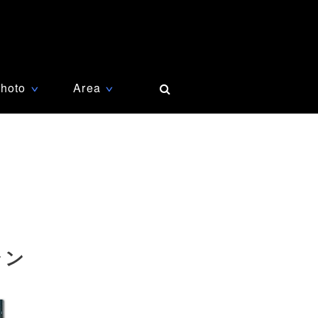
hoto
Area
∨
∨
ラン