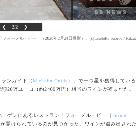
❮
2/2
❯
」（2020年2月24日撮影）。(c)Liselotte Sabroe / Ritza
シュランガイド（
）」で一つ星を獲得している
Michelin Guide
額20万ユーロ（約2400万円）相当のワインが盗まれた。
ーゲンにあるレストラン「フォーメル・ビー（
Formel
穴が開けられているのが見つかった。ワインが盗み出され
。