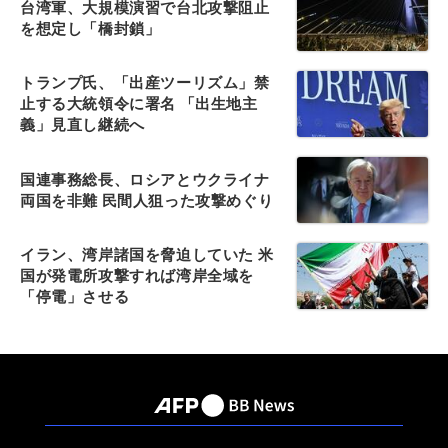
台湾軍、大規模演習で台北攻撃阻止
を想定し「橋封鎖」
トランプ氏、「出産ツーリズム」禁
止する大統領令に署名 「出生地主
義」見直し継続へ
国連事務総長、ロシアとウクライナ
両国を非難 民間人狙った攻撃めぐり
イラン、湾岸諸国を脅迫していた 米
国が発電所攻撃すれば湾岸全域を
「停電」させる