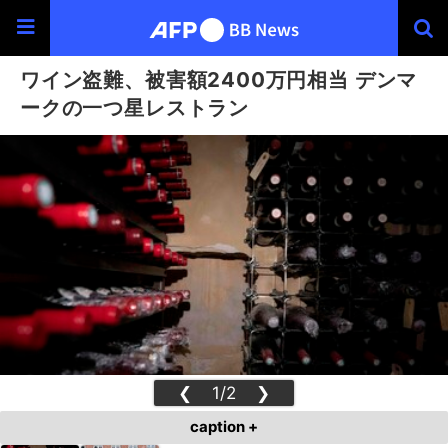
ワイン盗難、被害額2400万円相当 デンマ
ークの一つ星レストラン
❮
1/2
❯
caption +