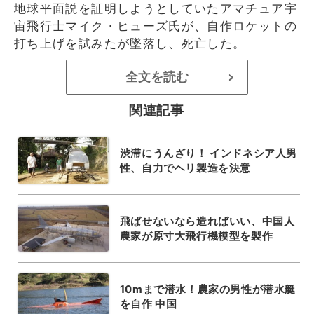
地球平面説を証明しようとしていたアマチュア宇
宙飛行士マイク・ヒューズ氏が、自作ロケットの
打ち上げを試みたが墜落し、死亡した。
全文を読む
>
関連記事
渋滞にうんざり！ インドネシア人男
性、自力でヘリ製造を決意
飛ばせないなら造ればいい、中国人
農家が原寸大飛行機模型を製作
10mまで潜水！農家の男性が潜水艇
を自作 中国