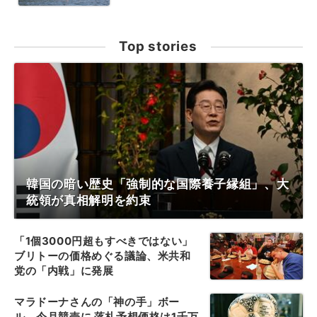
Top stories
韓国の暗い歴史「強制的な国際養子縁組」、大
統領が真相解明を約束
「1個3000円超もすべきではない」
ブリトーの価格めぐる議論、米共和
党の「内戦」に発展
マラドーナさんの「神の手」ボー
ル、今月競売に 落札予想価格は1千万