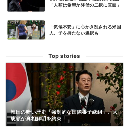
「人類は希望か降伏の二択に直面」
「気候不安」に心かき乱される米国
人、子を持たない選択も
Top stories
韓国の暗い歴史「強制的な国際養子縁組」、大
統領が真相解明を約束