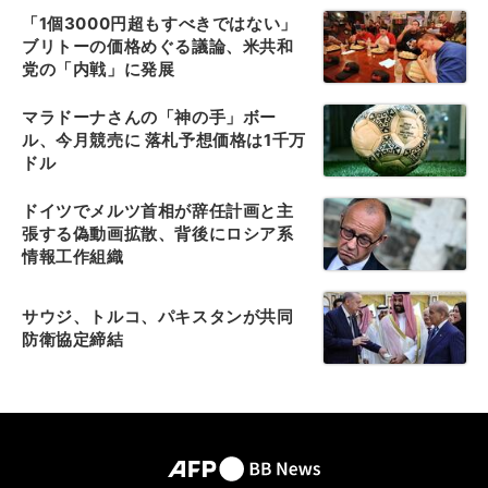
「1個3000円超もすべきではない」
ブリトーの価格めぐる議論、米共和
党の「内戦」に発展
マラドーナさんの「神の手」ボー
ル、今月競売に 落札予想価格は1千万
ドル
ドイツでメルツ首相が辞任計画と主
張する偽動画拡散、背後にロシア系
情報工作組織
サウジ、トルコ、パキスタンが共同
防衛協定締結