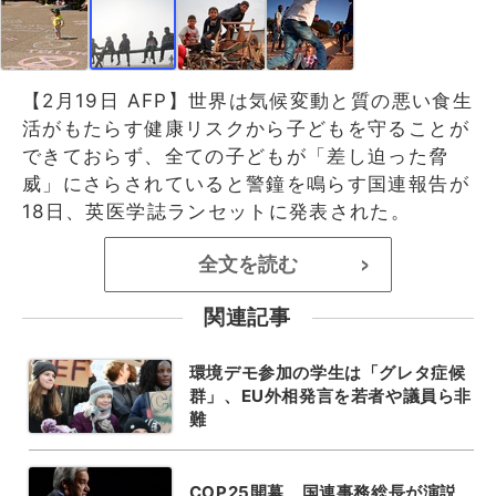
【2月19日 AFP】世界は気候変動と質の悪い食生
活がもたらす健康リスクから子どもを守ることが
できておらず、全ての子どもが「差し迫った脅
威」にさらされていると警鐘を鳴らす国連報告が
18日、英医学誌ランセットに発表された。
全文を読む
>
関連記事
環境デモ参加の学生は「グレタ症候
群」、EU外相発言を若者や議員ら非
難
COP25開幕、国連事務総長が演説