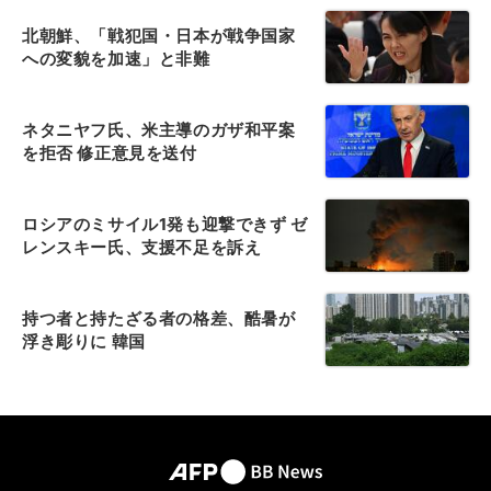
北朝鮮、「戦犯国・日本が戦争国家
への変貌を加速」と非難
ネタニヤフ氏、米主導のガザ和平案
を拒否 修正意見を送付
ロシアのミサイル1発も迎撃できず ゼ
レンスキー氏、支援不足を訴え
持つ者と持たざる者の格差、酷暑が
浮き彫りに 韓国