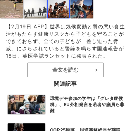
【2月19日 AFP】世界は気候変動と質の悪い食生
活がもたらす健康リスクから子どもを守ることが
できておらず、全ての子どもが「差し迫った脅
威」にさらされていると警鐘を鳴らす国連報告が
18日、英医学誌ランセットに発表された。
全文を読む
>
関連記事
環境デモ参加の学生は「グレタ症候
群」、EU外相発言を若者や議員ら非
難
COP25開幕、国連事務総長が演説