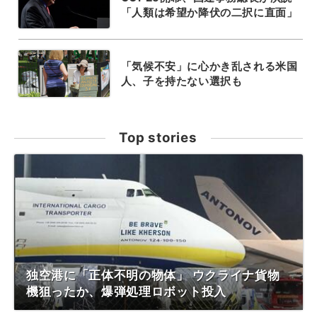
「人類は希望か降伏の二択に直面」
「気候不安」に心かき乱される米国
人、子を持たない選択も
Top stories
独空港に「正体不明の物体」 ウクライナ貨物
機狙ったか、爆弾処理ロボット投入