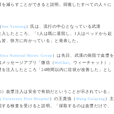
量を減らすことができると説明。回復したすべての人々に
（
）氏は、流行の中心となっている武漢
Sun Yanrong
注入したところ、「1人は既に退院し、1人はベッドから起
も皆、快方に向かっている」と発表した。
）は先日、武漢の病院で血漿
hina National Biotec Group
はメッセージアプリ「微信（
、ウィーチャット）」
WeChat
を注入したところ「24時間以内に症状が改善した」とし
）血漿注入は安全で有効だということが示されている」
）の王貴強（
）主
g University First Hospital
Wang Guiqiang
認する検査を受けると説明。「採取するのは血漿だけで、