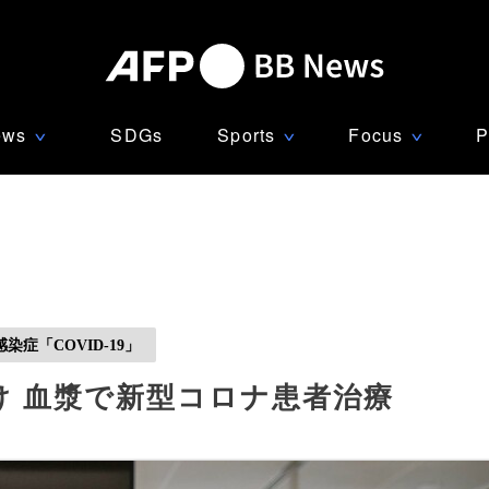
ews
SDGs
Sports
Focus
P
∨
∨
∨
症「COVID-19」
け 血漿で新型コロナ患者治療