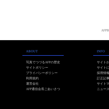
AFP
ABOUT
INFO
写真でつづるAFPの歴史
サイト
サイトポリシー
サイト
プライバシーポリシー
採用情
利用規約
訂正記
運営会社
サイト
AFP通信会長ごあいさつ
ニュー