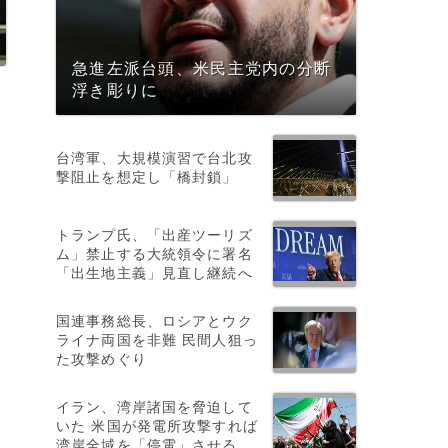
急進左派台頭、米民主党内の分断
浮き彫りに
め
台湾軍、大規模演習で台北攻
撃阻止を想定し「橋封鎖」
トランプ氏、「出産ツーリズ
ム」禁止する大統領令に署名
「出生地主義」見直し継続へ
国連事務総長、ロシアとウク
ライナ両国を非難 民間人狙っ
た攻撃めぐり
イラン、湾岸諸国を脅迫して
いた 米国が発電所攻撃すれば
湾岸全域を「停電」させる