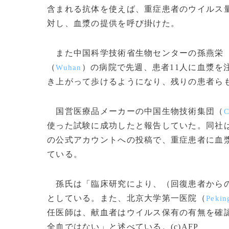
含まれる抗体を使えば、重症患者のウイルス
対し、血漿の提供を呼び掛けた。
また中国科学技術省生物センターの孫燕栄
（
）の病院で先週、患者11人に血漿を
Wuhan
き上がって歩けるようになり、残りの患者ら
国営医療品メーカーの中国生物技術集団（
C
使った試験に成功したと報告していた。同社
の公式アカウントへの投稿で、重症患者に血漿
ている。
孫氏は「臨床研究により、（回復患者からの
としている。また、北京大学第一医院（
Pekin
任医師は、献血者はウイルス保有の有無を確
全血ではない」と述べている。(c)AFP