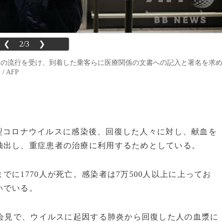
❮
2/3
❯
19」の流行を受け、到着した乗客らに医療関係の文書への記入と署名を求
/ AFP
、新型コロナウイルスに感染後、回復した人々に対し、献血を
抽出し、重症患者の治療に利用するためとしている。
に1770人が死亡。感染者は7万500人以上に上ってお
いでいる。
者会見で、ウイルスに起因する肺炎から回復した人の血漿に