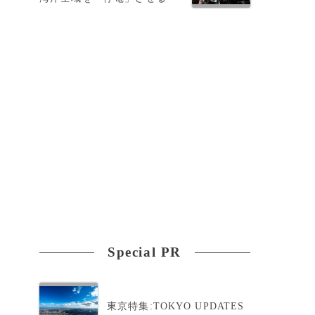
を
Special PR
東京特集:TOKYO UPDATES