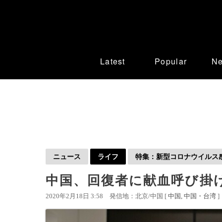
Latest
Popular
N
ニュース
ライフ
特集：新型コロナウイルス感染
中国、回復者に献血呼び掛
2020年2月18日 3:58
発信地：北京/中国 [
中国
中国・台湾
]