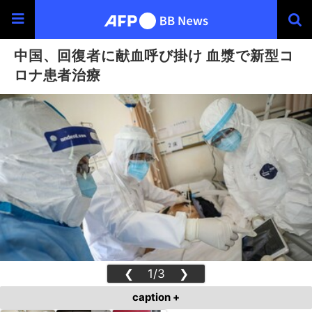
中国、回復者に献血呼び掛け 血漿で新型コ
ロナ患者治療
❮
1/3
❯
caption +