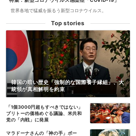
特集：新型コロナウイルス感染症「COVID-19」
世界各地で猛威を振るう新型コロナウイルス。
Top stories
韓国の暗い歴史「強制的な国際養子縁組」、大
統領が真相解明を約束
「1個3000円超もすべきではない」
ブリトーの価格めぐる議論、米共和
党の「内戦」に発展
マラドーナさんの「神の手」ボー