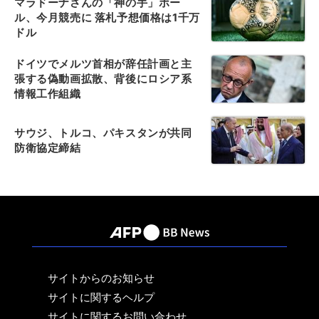
マラドーナさんの「神の手」ボー
ル、今月競売に 落札予想価格は1千万
ドル
ドイツでメルツ首相が辞任計画と主
張する偽動画拡散、背後にロシア系
情報工作組織
サウジ、トルコ、パキスタンが共同
防衛協定締結
サイトからのお知らせ
サイトに関するヘルプ
サイトに関するお問い合わせ