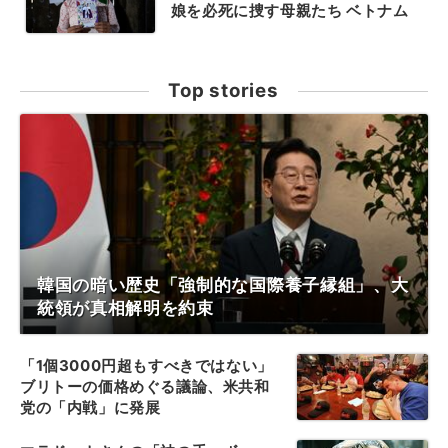
娘を必死に捜す母親たち ベトナム
Top stories
韓国の暗い歴史「強制的な国際養子縁組」、大
統領が真相解明を約束
「1個3000円超もすべきではない」
ブリトーの価格めぐる議論、米共和
党の「内戦」に発展