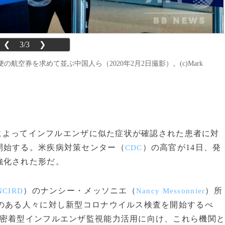
❮
3/3
❯
空券を求めて並ぶ中国人ら（2020年2月2日撮影）。(c)Mark
局によってインフルエンザに似た症状が確認された患者に対
開始する。米疾病対策センター（
）の高官が14日、発
CDC
強化された形だ。
）のナンシー・メッソニエ（
）所
NCIRD
Nancy Messonnier
状のある人々に対し新型コロナウイルス検査を開始するべ
域密着型インフルエンザ監視能力活用に向け、これら機関