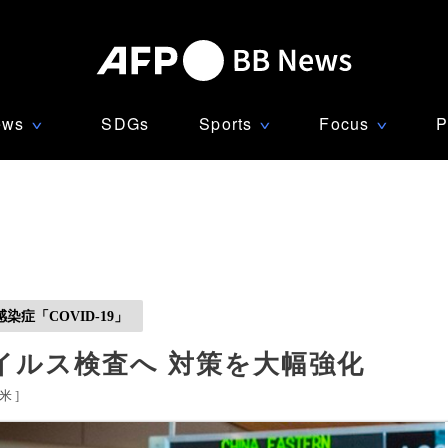
ews
SDGs
Sports
Focus
P
∨
∨
∨
症「COVID-19」
イルス検査へ 対策を大幅強化
米
]