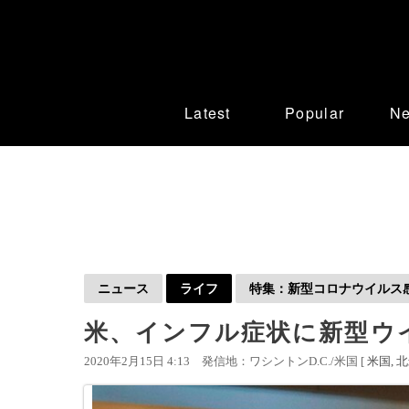
Latest
Popular
N
ニュース
ライフ
特集：新型コロナウイルス感染
米、インフル症状に新型ウ
2020年2月15日 4:13
発信地：ワシントンD.C./米国 [
米国
北