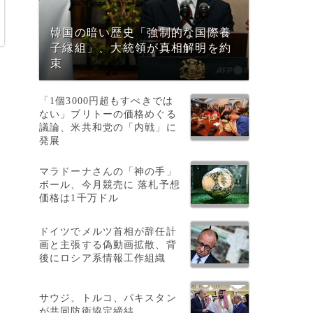
韓国の暗い歴史「強制的な国際養
子縁組」、大統領が真相解明を約
束
「1個3000円超もすべきでは
ない」ブリトーの価格めぐる
議論、米共和党の「内戦」に
発展
マラドーナさんの「神の手」
ボール、今月競売に 落札予想
価格は1千万ドル
ドイツでメルツ首相が辞任計
画と主張する偽動画拡散、背
後にロシア系情報工作組織
サウジ、トルコ、パキスタン
と
が共同防衛協定締結