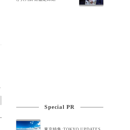
>
Special PR
東京特集:TOKYO UPDATES