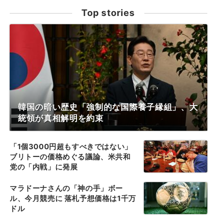
Top stories
韓国の暗い歴史「強制的な国際養子縁組」、大
統領が真相解明を約束
「1個3000円超もすべきではない」
ブリトーの価格めぐる議論、米共和
党の「内戦」に発展
マラドーナさんの「神の手」ボー
ル、今月競売に 落札予想価格は1千万
ドル