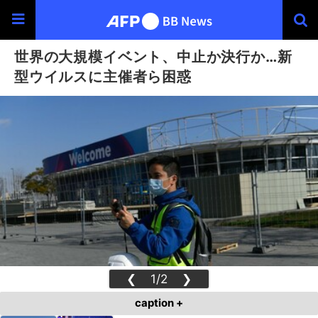
世界の大規模イベント、中止か決行か…新
型ウイルスに主催者ら困惑
❮
1/2
❯
caption +