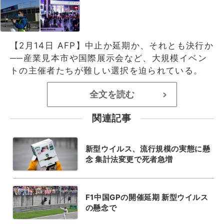
【2月14日 AFP】中止か延期か、それとも決行か
──産業見本市や国際展示会など、大規模イベン
トの主催者たちが難しい選択を迫られている。
全文を読む
>
関連記事
新型ウイルス、流行規模の実態に懸
念 集計法変更で死者急増
F1中国GPの開催延期 新型ウイルス
の懸念で