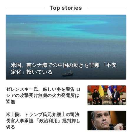
Top stories
米国、南シナ海での中国の動きを非難 「不安
定化」招いている
ゼレンスキー氏、厳しい冬を警告 ロ
シアの攻撃受け無傷の火力発電所は
皆無
米上院、トランプ氏元弁護士の司法
長官人事承認 「政治利用」批判押し
切る