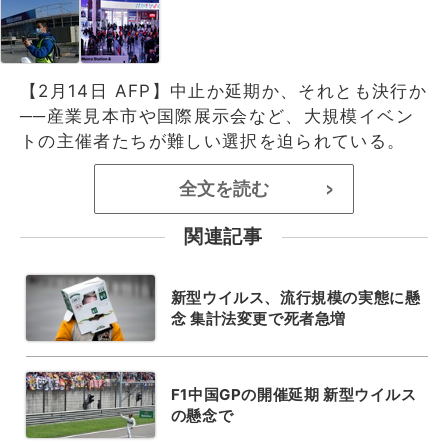
【2月14日 AFP】中止か延期か、それとも決行か
──産業見本市や国際展示会など、大規模イベン
トの主催者たちが難しい選択を迫られている。
全文を読む
>
関連記事
新型ウイルス、流行規模の実態に懸
念 集計法変更で死者急増
F1中国GPの開催延期 新型ウイルス
の懸念で