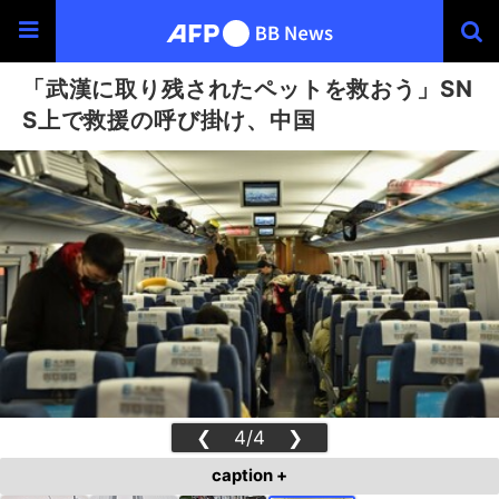
「武漢に取り残されたペットを救おう」SN
S上で救援の呼び掛け、中国
❮
4/4
❯
caption +