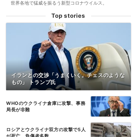
世界各地で猛威を振るう新型コロナウイルス。
Top stories
イランとの交渉「うまくいく。チェスのような
もの」 トランプ氏
WHOのウクライナ倉庫に攻撃、事務
局長が非難
ロシアとウクライナ双方の攻撃で5人
が死亡、負傷者多数