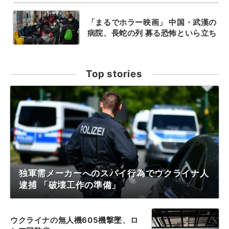
「まるでホラー映画」 中国・武漢の
病院、長蛇の列 募る恐怖といら立ち
Top stories
独軍需メーカーへのスパイ行為でウクライナ人
逮捕 「破壊工作の準備」
ウクライナの無人機605機撃墜、ロ