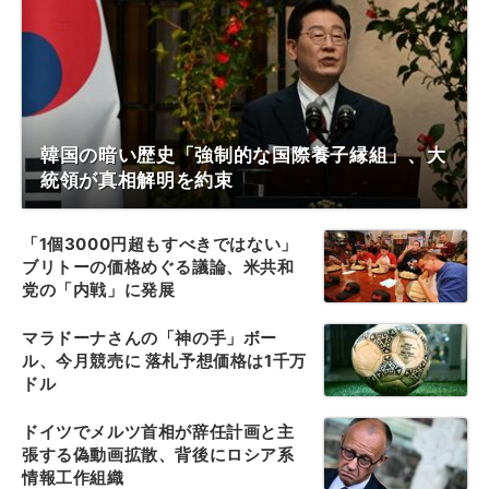
韓国の暗い歴史「強制的な国際養子縁組」、大
統領が真相解明を約束
「1個3000円超もすべきではない」
ブリトーの価格めぐる議論、米共和
党の「内戦」に発展
マラドーナさんの「神の手」ボー
ル、今月競売に 落札予想価格は1千万
ドル
ドイツでメルツ首相が辞任計画と主
張する偽動画拡散、背後にロシア系
情報工作組織