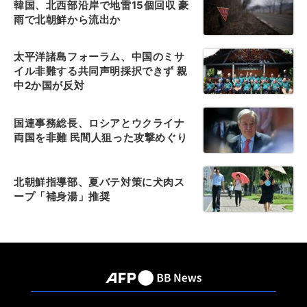
韓国、北西部沿岸で地雷15個回収 豪
雨で北朝鮮から流出か
太平洋諸島フォーラム、中国のミサ
イル非難する共同声明採択できず 親
中2か国が反対
国連事務総長、ロシアとウクライナ
両国を非難 民間人狙った攻撃めぐり
北朝鮮指導部、夏バテ対策に犬肉ス
ープ「補身湯」推奨