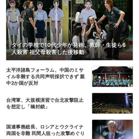
タイの学校で10代少年が発砲、教師・生徒ら6
人殺害 祖父母殺害した後移動
太平洋諸島フォーラム、中国のミサ
イル非難する共同声明採択できず 親
中2か国が反対
台湾軍、大規模演習で台北攻撃阻止
を想定し「橋封鎖」
国連事務総長、ロシアとウクライナ
両国を非難 民間人狙った攻撃めぐり