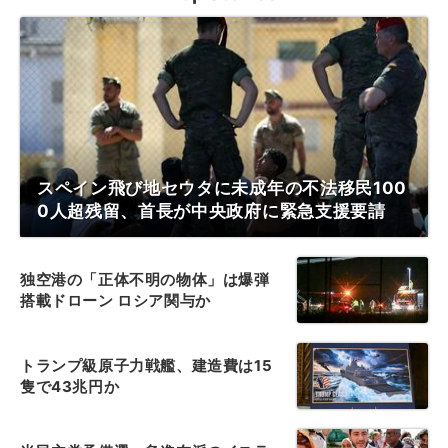
スペイン飛び地セウタに未成年の不法移民100
0人超残留、首長が中央政府に緊急支援要請
独空港の「正体不明の物体」は爆弾
搭載ドローン ロシア関与か
トランプ級原子力戦艦、建造費は15
隻で43兆円か